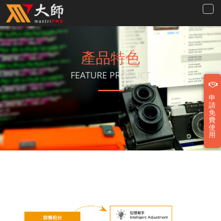
產品特色
FEATURE PRODUCT
申
請
免
費
使
用